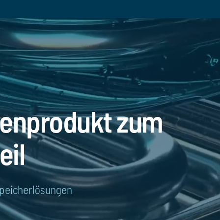
enprodukt zum
eil
speicherlösungen