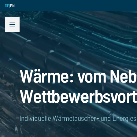
DE
|
EN
 menu
Open menu
Wärme: vom Neb
Wettbewerbsvort
Individuelle Wärmetauscher- und Energie