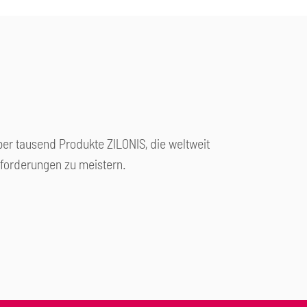
ber tausend Produkte ZILONIS, die weltweit
forderungen zu meistern.
 und Petrochemie
Energietechnik
nd Papierindustrie
Öl- und Gasindustrie