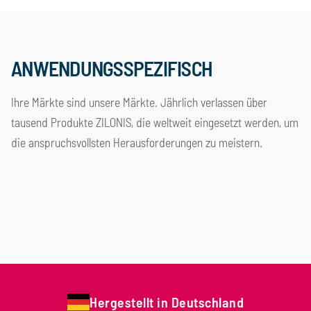
ANWENDUNGSSPEZIFISCH
Ihre Märkte sind unsere Märkte. Jährlich verlassen über
tausend Produkte ZILONIS, die weltweit eingesetzt werden, um
die anspruchsvollsten Herausforderungen zu meistern.
Lebensmittelindustrie
Chemie und Petrochemie
Energietechnik
Pharmaindustrie
Gebäudetechnik
Holz- und Papierindustrie
Öl- und Gasindustrie
Maritime Industrie
Hergestellt in Deutschland