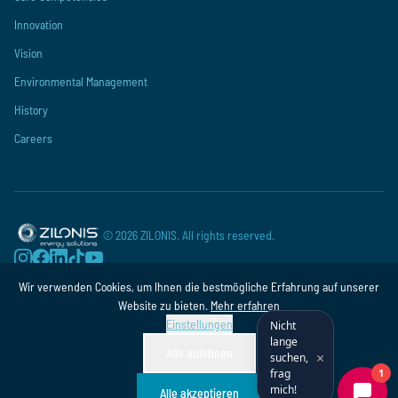
Innovation
Vision
Environmental Management
History
Careers
©
2026
ZILONIS. All rights reserved.
Wir verwenden Cookies, um Ihnen die bestmögliche Erfahrung auf unserer
Privacy Policy
Terms and Conditions
Imprint
Website zu bieten.
Mehr erfahren
Einstellungen
Nicht
lange
Alle ablehnen
×
suchen,
frag
mich!
Alle akzeptieren