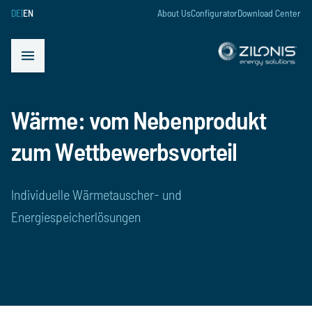
DE
|
EN
About Us
Configurator
Download Center
 menu
Open menu
Wärme: vom Nebenprodukt
zum Wettbewerbsvorteil
Individuelle Wärmetauscher- und
Energiespeicherlösungen