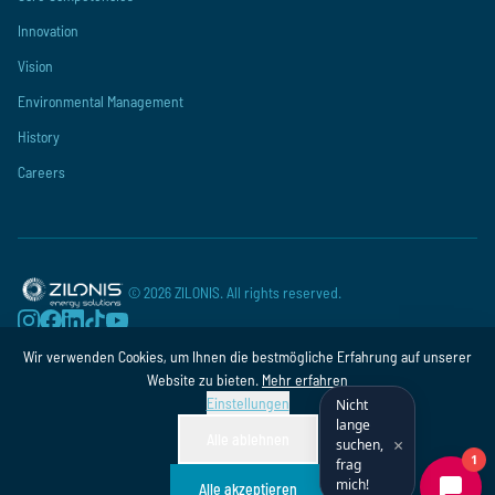
Innovation
Vision
Environmental Management
History
Careers
©
2026
ZILONIS. All rights reserved.
Wir verwenden Cookies, um Ihnen die bestmögliche Erfahrung auf unserer
Privacy Policy
Terms and Conditions
Imprint
Website zu bieten.
Mehr erfahren
Einstellungen
Nicht
lange
Alle ablehnen
×
suchen,
frag
mich!
Alle akzeptieren