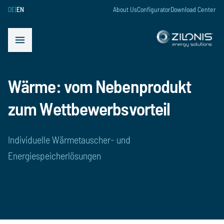
DE
|
EN
About Us
Configurator
Download Center
 menu
Open menu
Wärme: vom Nebenprodukt
zum Wettbewerbsvorteil
Individuelle Wärmetauscher- und
Energiespeicherlösungen