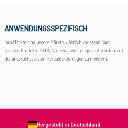
ANWENDUNGSSPEZIFISCH
Ihre Märkte sind unsere Märkte. Jährlich verlassen über
tausend Produkte ZILONIS, die weltweit eingesetzt werden, um
die anspruchsvollsten Herausforderungen zu meistern.
Lebensmittelindustrie
Chemie und Petrochemie
Energietechnik
Pharmaindustrie
Gebäudetechnik
Holz- und Papierindustrie
Öl- und Gasindustrie
Maritime Industrie
Hergestellt in Deutschland