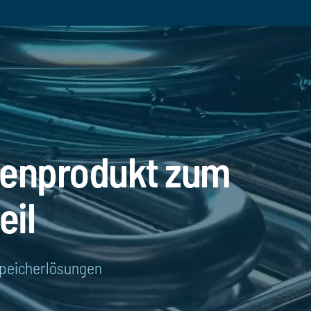
enprodukt zum
eil
speicherlösungen