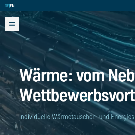
DE
|
EN
 menu
Open menu
Wärme: vom Neb
Wettbewerbsvort
Individuelle Wärmetauscher- und Energie