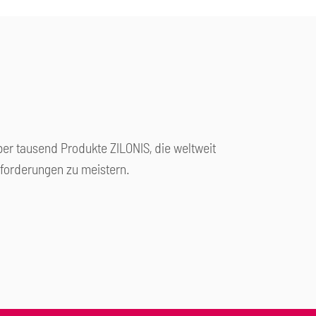
ber tausend Produkte ZILONIS, die weltweit
forderungen zu meistern.
 und Petrochemie
Energietechnik
nd Papierindustrie
Öl- und Gasindustrie