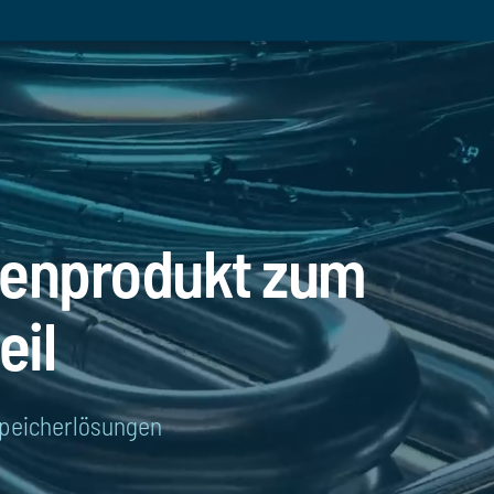
enprodukt zum
eil
speicherlösungen