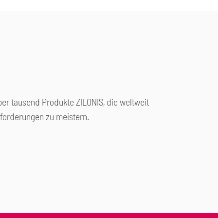
ber tausend Produkte ZILONIS, die weltweit
forderungen zu meistern.
 und Petrochemie
Energietechnik
nd Papierindustrie
Öl- und Gasindustrie