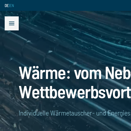
DE
|
EN
schließen
Menü öffnen
Wärme: vom Neb
Wettbewerbsvort
Individuelle Wärmetauscher- und Energie