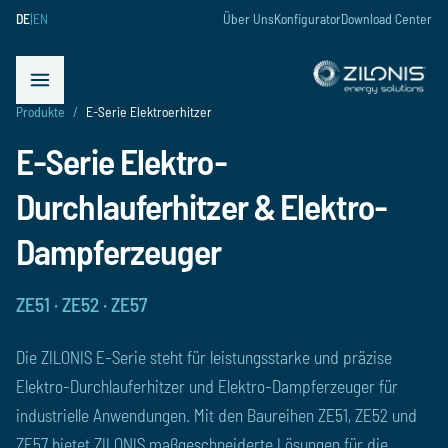
DE
|
EN
Über Uns
Konfigurator
Download Center
schließen
Menü öffnen
Produkte
/
E-Serie Elektroerhitzer
E-Serie Elektro-
Durchlauferhitzer & Elektro-
Dampferzeuger
ZE51 · ZE52 · ZE57
Die ZILONIS E-Serie steht für leistungsstarke und präzise
Elektro-Durchlauferhitzer und Elektro-Dampferzeuger für
industrielle Anwendungen. Mit den Baureihen ZE51, ZE52 und
ZE57 bietet ZILONIS maßgeschneiderte Lösungen für die