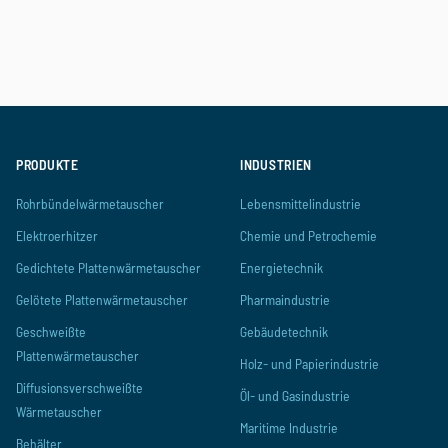
Lebensmittelindustrie
Chemie und Petrochemie
Energietechnik
Pharmaindustrie
Gebäudetechnik
Holz- und Papierindustrie
Öl- und Gasindustrie
Maritime Industrie
PRODUKTE
INDUSTRIEN
Rohrbündelwärmetauscher
Lebensmittelindustrie
Elektroerhitzer
Chemie und Petrochemie
Gedichtete Plattenwärmetauscher
Energietechnik
Gelötete Plattenwärmetauscher
Pharmaindustrie
Geschweißte
Gebäudetechnik
Plattenwärmetauscher
Holz- und Papierindustrie
Diffusionsverschweißte
Öl- und Gasindustrie
Wärmetauscher
Maritime Industrie
Behälter