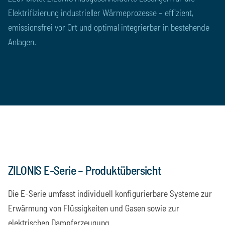
Elektrifizierung industrieller Wärmeprozesse – effizient,
emissionsfrei vor Ort und optimal integrierbar in bestehende
Anlagen.
0
%
ZILONIS E-Serie – Produktübersicht
Die E-Serie umfasst individuell konfigurierbare Systeme zur
Erwärmung von Flüssigkeiten und Gasen sowie zur
elektrischen Dampferzeugung.