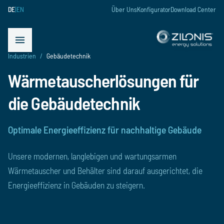
DE
|
EN
Über Uns
Konfigurator
Download Center
schließen
Menü öffnen
Industrien
/
Gebäudetechnik
Wärmetauscherlösungen für
die Gebäudetechnik
Optimale Energieeffizienz für nachhaltige Gebäude
Unsere modernen, langlebigen und wartungsarmen
Wärmetauscher und Behälter sind darauf ausgerichtet, die
Energieeffizienz in Gebäuden zu steigern.