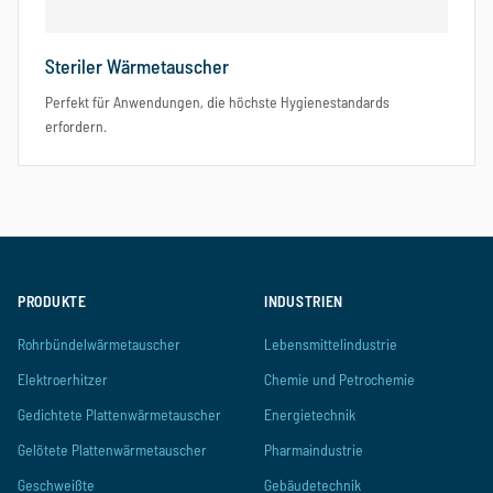
Steriler Wärmetauscher
Perfekt für Anwendungen, die höchste Hygienestandards
erfordern.
PRODUKTE
INDUSTRIEN
Rohrbündelwärmetauscher
Lebensmittelindustrie
Elektroerhitzer
Chemie und Petrochemie
Gedichtete Plattenwärmetauscher
Energietechnik
Gelötete Plattenwärmetauscher
Pharmaindustrie
Geschweißte
Gebäudetechnik