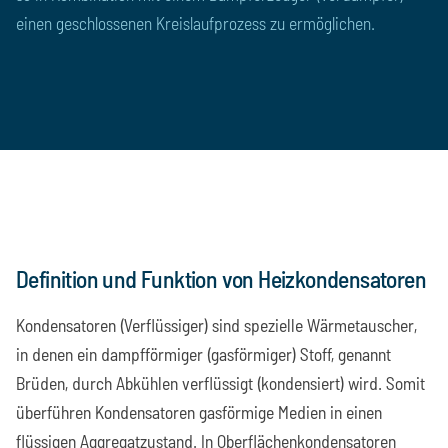
einen geschlossenen Kreislaufprozess zu ermöglichen.
0
%
Definition und Funktion von Heizkondensatoren
Kondensatoren (Verflüssiger) sind spezielle Wärmetauscher,
in denen ein dampfförmiger (gasförmiger) Stoff, genannt
Brüden, durch Abkühlen verflüssigt (kondensiert) wird. Somit
überführen Kondensatoren gasförmige Medien in einen
flüssigen Aggregatzustand. In Oberflächenkondensatoren