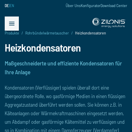
DE
|
EN
Über Uns
Konfigurator
Download Center
schließen
Menü öffnen
Produkte
/
Rohrbündelwärmetauscher
/
Heizkondensatoren
Heizkondensatoren
Maßgeschneiderte und effiziente Kondensatoren für
Ihre Anlage
Kondensatoren (Verflüssiger) spielen überall dort eine
übergeordnete Rolle, wo gasförmige Medien in einen flüssigen
Aggregatzustand überführt werden sollen. Sie können z.B. in
Kälteanlagen oder Wärmekraftmaschinen eingesetzt werden,
um Abdampf oder gasförmige Kältemittel zu verflüssigen und
so in Kombination mit einem Dampferzeuger (Verdampfer)