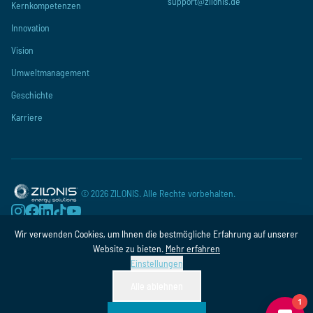
support@zilonis.de
Kernkompetenzen
Innovation
Vision
Umweltmanagement
Geschichte
Karriere
©
2026
ZILONIS. Alle Rechte vorbehalten.
Wir verwenden Cookies, um Ihnen die bestmögliche Erfahrung auf unserer
Datenschutz
AGB
Impressum
Website zu bieten.
Mehr erfahren
Einstellungen
Alle ablehnen